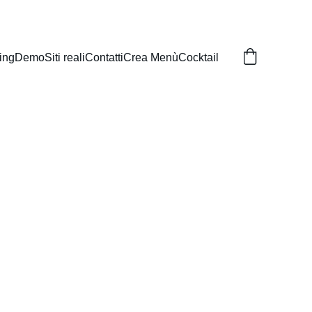
ing
Demo
Siti reali
Contatti
Crea Menù
Cocktail