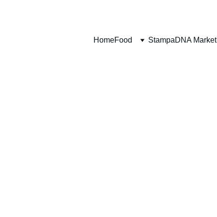
VELOCI - PUNTUALI - PROFESSIONALI
Home
Food
Stampa
DNA Market