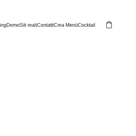
ing
Demo
Siti reali
Contatti
Crea Menù
Cocktail