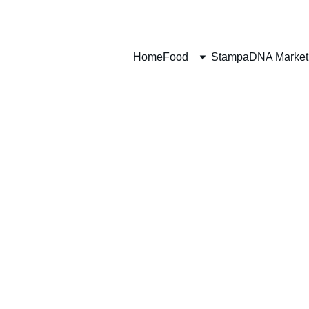
VELOCI - PUNTUALI - PROFESSIONALI
Home
Food
Stampa
DNA Market